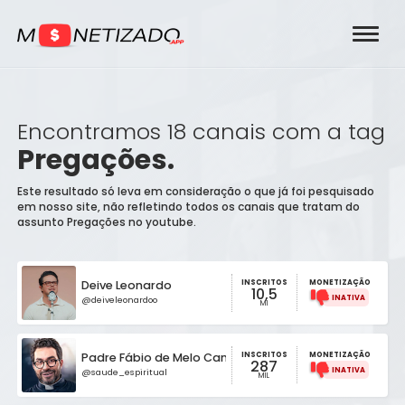
Encontramos 18 canais com a tag
Pregações.
Este resultado só leva em consideração o que já foi pesquisado
em nosso site, não refletindo todos os canais que tratam do
assunto Pregações no youtube.
INSCRITOS
Deive Leonardo
MONETIZAÇÃO
10,5
@deiveleonardoo
MI
INSCRITOS
Padre Fábio de Melo Canal Saúde Espiritual
MONETIZAÇÃO
287
@saude_espiritual
MIL