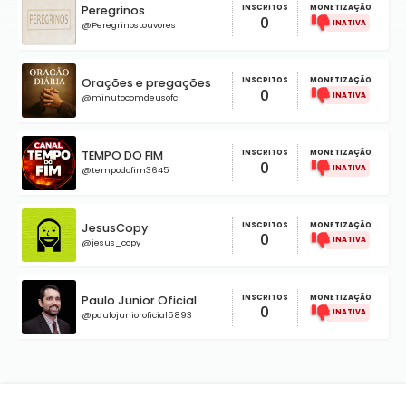
Peregrinos
INSCRITOS
MONETIZAÇÃO
0
@PeregrinosLouvores
Orações e pregações
INSCRITOS
MONETIZAÇÃO
0
@minutocomdeusofc
TEMPO DO FIM
INSCRITOS
MONETIZAÇÃO
0
@tempodofim3645
JesusCopy
INSCRITOS
MONETIZAÇÃO
0
@jesus_copy
Paulo Junior Oficial
INSCRITOS
MONETIZAÇÃO
0
@paulojunioroficial5893