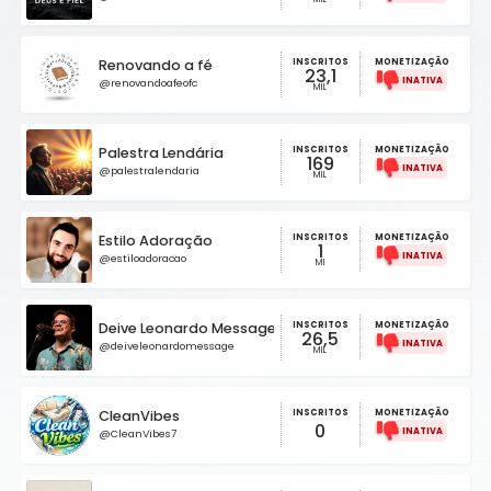
INSCRITOS
Renovando a fé
MONETIZAÇÃO
23,1
@renovandoafeofc
MIL
INSCRITOS
Palestra Lendária
MONETIZAÇÃO
169
@palestralendaria
MIL
INSCRITOS
Estilo Adoração
MONETIZAÇÃO
1
@estiloadoracao
MI
INSCRITOS
Deive Leonardo Message
MONETIZAÇÃO
26,5
@deiveleonardomessage
MIL
CleanVibes
INSCRITOS
MONETIZAÇÃO
0
@CleanVibes7