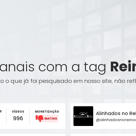
Rei
anais com a tag
o o que já foi pesquisado em nosso site, não re
S
VÍDEOS
MONETIZAÇÃO
Alinhados no Re
996
@alinhadosnoreino