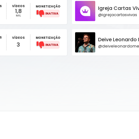
S
VÍDEOS
MONETIZAÇÃO
Igreja Cartas Vi
1,8
@igrejacartasvivas
MIL
S
VÍDEOS
MONETIZAÇÃO
Deive Leonardo
3
@deiveleonardom