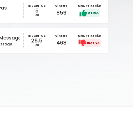
INSCRITOS
VÍDEOS
MONETIZAÇÃO
vas
5
859
MIL
INSCRITOS
VÍDEOS
MONETIZAÇÃO
 Message
26,5
468
essage
MIL