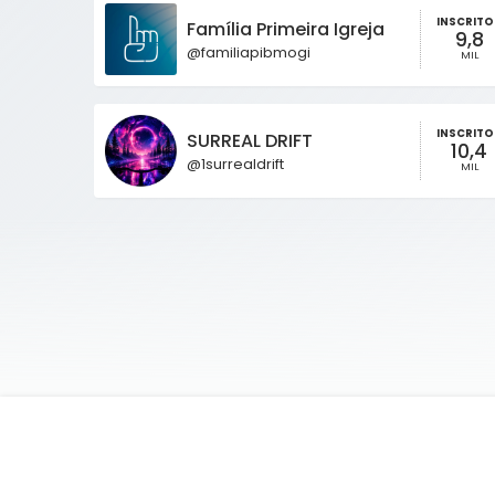
INSCRITO
Família Primeira Igreja
9,8
@familiapibmogi
MIL
INSCRITO
SURREAL DRIFT
10,4
@1surrealdrift
MIL