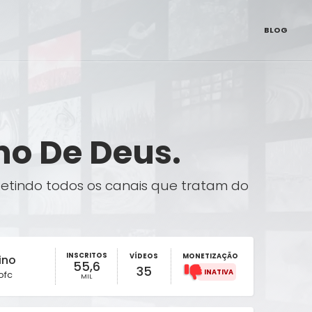
BLOG
no De Deus.
fletindo todos os canais que tratam do
INSCRITOS
VÍDEOS
MONETIZAÇÃO
ino
55,6
35
ofc
MIL