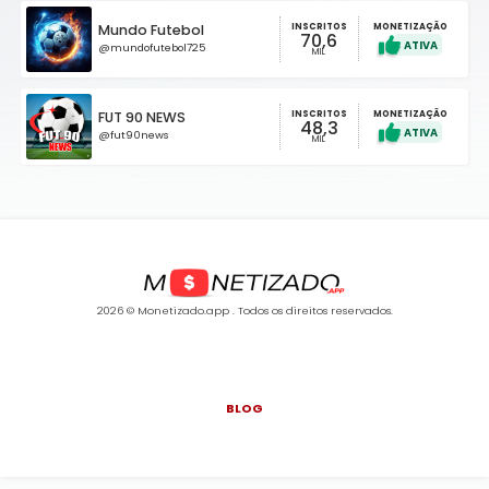
INSCRITOS
Mundo Futebol
MONETIZAÇÃO
70,6
@mundofutebol725
MIL
INSCRITOS
FUT 90 NEWS
MONETIZAÇÃO
48,3
@fut90news
MIL
2026 © Monetizado.app . Todos os direitos reservados.
BLOG