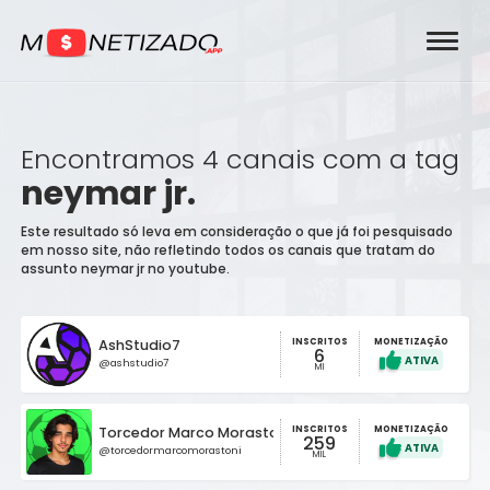
Encontramos 4 canais com a tag
neymar jr.
Este resultado só leva em consideração o que já foi pesquisado
em nosso site, não refletindo todos os canais que tratam do
assunto neymar jr no youtube.
INSCRITOS
AshStudio7
MONETIZAÇÃO
6
@ashstudio7
MI
INSCRITOS
Torcedor Marco Morastoni
MONETIZAÇÃO
259
@torcedormarcomorastoni
MIL