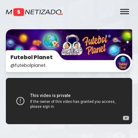
Futebol Planet
@futebolplanet