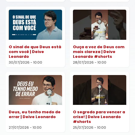
O sinal de que Deus está
Ouça a voz de Deus com
com você | Deive
mais clareza | Deive
Leonardo
Leonardo #shorts
30/07/2026 - 10:00
28/07/2026 - 10:00
Deus, eu tenho medo de
O segredo para vencer a
errar | Deive Leonardo
crise! | Deive Leonardo
#shorts
27/07/2026 - 10:00
25/07/2026 - 10:00