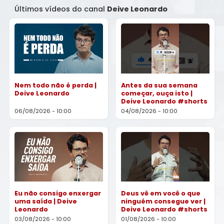
Últimos vídeos do canal
Deive Leonardo
Nem todo não é perda |
Antes da sua semana
Deive Leonardo
começar, ouça isto |
Deive Leonardo #shorts
06/08/2026 - 10:00
04/08/2026 - 10:00
Eu não consigo enxergar
Deus vê em você o que
uma saída | Deive
ninguém consegue ver |
Leonardo
Deive Leonardo #shorts
03/08/2026 - 10:00
01/08/2026 - 10:00