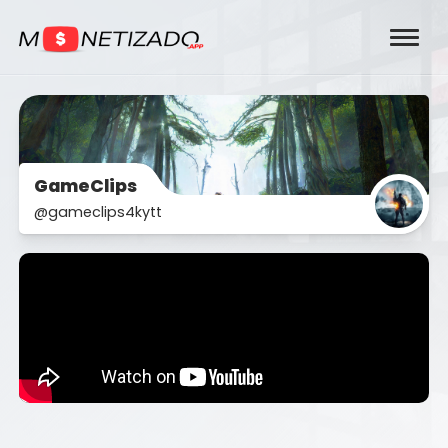
GameClips
@gameclips4kytt