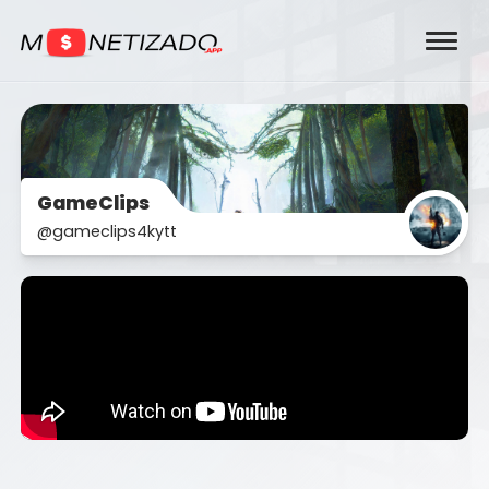
GameClips
@gameclips4kytt