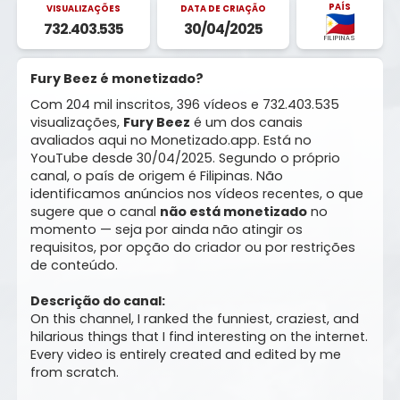
PAÍS
VISUALIZAÇÕES
DATA DE CRIAÇÃO
732.403.535
30/04/2025
FILIPINAS
Fury Beez é monetizado?
Com 204 mil inscritos, 396 vídeos e 732.403.535
visualizações,
Fury Beez
é um dos canais
avaliados aqui no Monetizado.app. Está no
YouTube desde 30/04/2025. Segundo o próprio
canal, o país de origem é Filipinas. Não
identificamos anúncios nos vídeos recentes, o que
sugere que o canal
não está monetizado
no
momento — seja por ainda não atingir os
requisitos, por opção do criador ou por restrições
de conteúdo.
Descrição do canal:
On this channel, I ranked the funniest, craziest, and
hilarious things that I find interesting on the internet.
Every video is entirely created and edited by me
from scratch.