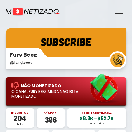
Fury Beez
@furybeez
NÃO MONETIZADO!
O CANAL FURY BEEZ AINDA NÃO ESTÁ
MONETIZADO.
INSCRITOS
RECEITA ESTIMADA.
VÍDEOS
204
$8.3K
–
$82.7K
396
POR MÊS
MIL