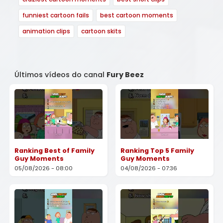
funniest cartoon fails
best cartoon moments
animation clips
cartoon skits
Últimos vídeos do canal
Fury Beez
Ranking Best of Family
Ranking Top 5 Family
Guy Moments
Guy Moments
05/08/2026 - 08:00
04/08/2026 - 07:36