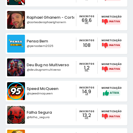
INSCRITOS
Raphael Ghanem - Cortes
MONETIZAÇÃO
69,6
@cortesderaphaelghanem
MIL
Pensa Bem
INSCRITOS
MONETIZAÇÃO
108
@pensabem2025
INSCRITOS
Deu Bug no Multiverso
MONETIZAÇÃO
1,2
@deubugnomultiverso
MIL
INSCRITOS
Speed McQueen
MONETIZAÇÃO
14,9
@speedmcqueen
MI
INSCRITOS
Falha Segura
MONETIZAÇÃO
13,2
@falha_segura
MIL