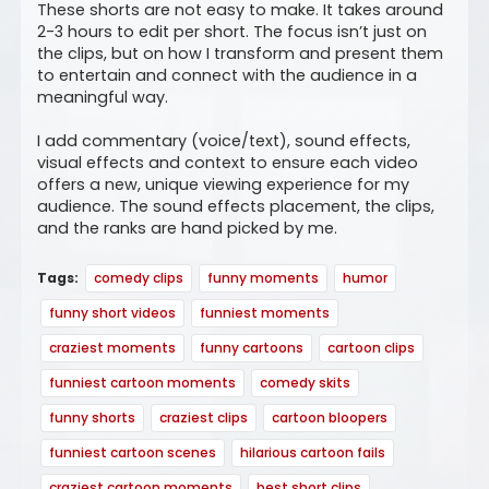
These shorts are not easy to make. It takes around
2-3 hours to edit per short. The focus isn’t just on
the clips, but on how I transform and present them
to entertain and connect with the audience in a
meaningful way.
I add commentary (voice/text), sound effects,
visual effects and context to ensure each video
offers a new, unique viewing experience for my
audience. The sound effects placement, the clips,
and the ranks are hand picked by me.
Tags:
comedy clips
funny moments
humor
funny short videos
funniest moments
craziest moments
funny cartoons
cartoon clips
funniest cartoon moments
comedy skits
funny shorts
craziest clips
cartoon bloopers
funniest cartoon scenes
hilarious cartoon fails
craziest cartoon moments
best short clips