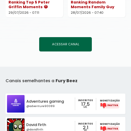
Ranking Top 5 Peter
Ranking Random
Griffin Moments 😂
Moments Family Guy
29/07/2026 - 07:11
28/07/2026 - 07:40
ACESSAR CANAL
Canais semelhantes a
Fury Beez
INSCRITOS
Adventures gaming
MONETIZAÇÃO
17,5
@adventure90089
MIL
INSCRITOS
David Firth
MONETIZAÇÃO
2,1
@davidfirth
MI