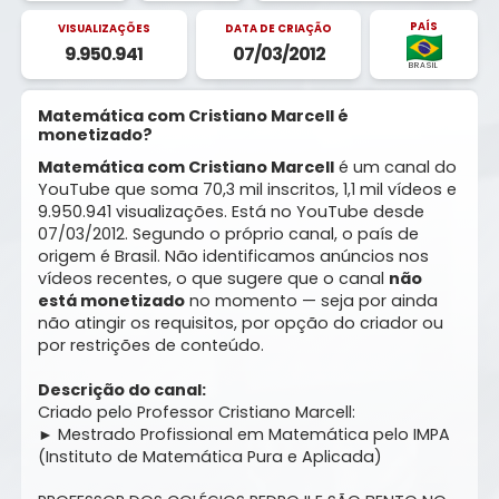
PAÍS
VISUALIZAÇÕES
DATA DE CRIAÇÃO
9.950.941
07/03/2012
BRASIL
Matemática com Cristiano Marcell é
monetizado?
Matemática com Cristiano Marcell
é um canal do
YouTube que soma 70,3 mil inscritos, 1,1 mil vídeos e
9.950.941 visualizações. Está no YouTube desde
07/03/2012. Segundo o próprio canal, o país de
origem é Brasil. Não identificamos anúncios nos
vídeos recentes, o que sugere que o canal
não
está monetizado
no momento — seja por ainda
não atingir os requisitos, por opção do criador ou
por restrições de conteúdo.
Descrição do canal:
Criado pelo Professor Cristiano Marcell:
► Mestrado Profissional em Matemática pelo IMPA
(Instituto de Matemática Pura e Aplicada)