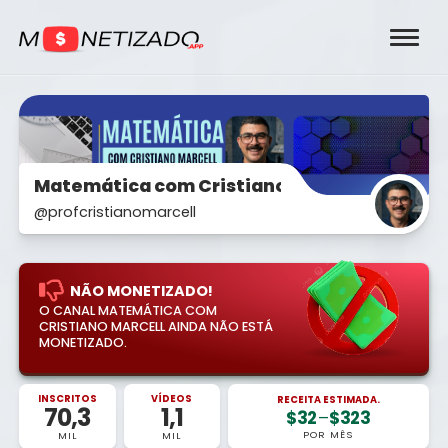
Matemática com Cristiano Marcell
@profcristianomarcell
NÃO MONETIZADO!
O CANAL MATEMÁTICA COM
CRISTIANO MARCELL AINDA NÃO ESTÁ
MONETIZADO.
INSCRITOS
VÍDEOS
RECEITA ESTIMADA.
70,3
1,1
$32
–
$323
POR MÊS
MIL
MIL