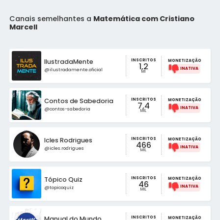
Canais semelhantes a
Matemática com Cristiano
Marcell
INSCRITOS
IlustradaMente
MONETIZAÇÃO
1,2
@ilustradamente.oficial
MI
INSCRITOS
Contos de Sabedoria
MONETIZAÇÃO
7,4
@contos-sabedoria
MIL
INSCRITOS
Icles Rodrigues
MONETIZAÇÃO
466
@icles.rodrigues
MIL
INSCRITOS
Tópico Quiz
MONETIZAÇÃO
46
@topicoquiz
MIL
INSCRITOS
Manual do Mundo
MONETIZAÇÃO