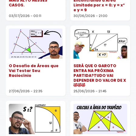
MAIS ALTO NESSES
Encontrando a Área
CASOS.
Limitada por x = 0; y = x²
e y = 9
03/07/2026 - 00:11
30/06/2026 - 21:00
O Desafio de Áreas que
SERÁ QUE O GAROTO
Vai Testar Seu
ENTRA NA PRÓXIMA
Raciocínio
PARTIDA?TUDO VAI
DEPENDER DO VALOR DE X
🤣🤣🤣
27/06/2026 - 22:35
25/06/2026 - 21:45