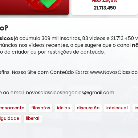
VISUALIZAÇÕES
21.713.450
do?
sicos
já acumula 309 mil inscritos, 83 vídeos e 21.713.450 
anúncios nos vídeos recentes, o que sugere que o canal
nã
ão do criador ou por restrições de conteúdo.
e afins. Nosso Site com Conteúdo Extra: www.NovosClassic
ie ao email: novosclassicosnegocios@gmail.com
ensamento
filosofos
ideias
discussão
intelecual
i
iguidade
liberal