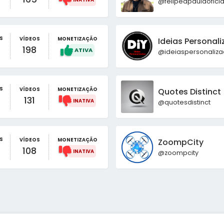
@felipedpaulaoficia
S
VÍDEOS
MONETIZAÇÃO
Ideias Personali
198
@ideiaspersonaliza
S
VÍDEOS
MONETIZAÇÃO
Quotes Distinct
131
@quotesdistinct
S
VÍDEOS
MONETIZAÇÃO
ZoompCity
108
@zoompcity