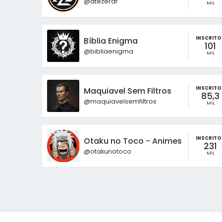
@atezerar
MIL
INSCRITO
Bíblia Enigma
101
@bibliaenigma
MIL
INSCRITO
Maquiavel Sem Filtros
85,3
@maquiavelsemfiltros
MIL
INSCRITO
Otaku no Toco - Animes Recap
231
@otakunotoco
MIL