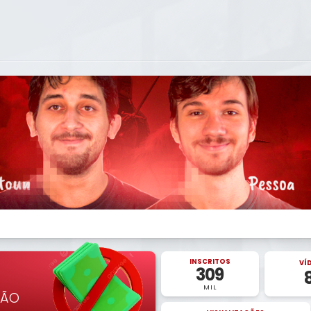
INSCRITOS
VÍ
309
MIL
NÃO