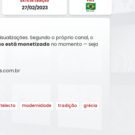
PAÍS
DATA DE CRIAÇÃO
27/02/2023
BRASIL
visualizações. Segundo o próprio canal, o
o está monetizado
no momento — seja
os.com.br
ntelecto
modernidade
tradição
grécia