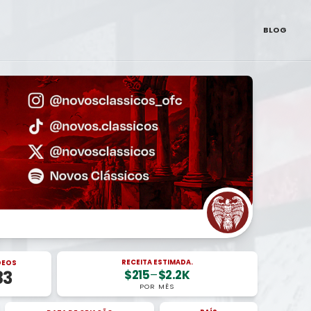
BLOG
RECEITA ESTIMADA.
DEOS
$215
–
$2.2K
83
POR MÊS