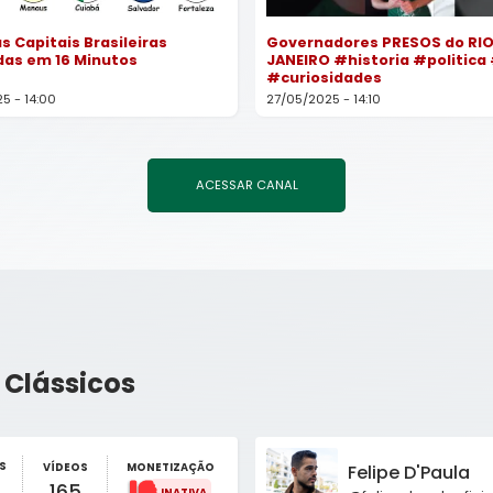
s Capitais Brasileiras
Governadores PRESOS do RIO
das em 16 Minutos
JANEIRO #historia #politica 
#curiosidades
5 - 14:00
27/05/2025 - 14:10
ACESSAR CANAL
 Clássicos
S
VÍDEOS
MONETIZAÇÃO
Felipe D'Paula
165