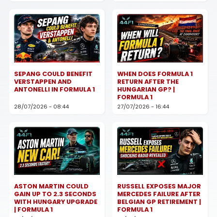
SEPANG COULD BENEFIT
WHEN DOES FORMULA 1
VERSTAPPEN AND
RETURN AFTER THE
ANTONELLI IN FORMULA 1
HUNGARIAN GP? |
FORMULA 1
28/07/2026 - 08:44
27/07/2026 - 16:44
ASTON MARTIN COULD
RUSSELL EXPOSES MAJOR
GAIN UP TO 2.3 SECONDS
MERCEDES FAILURE AFTER
WITH HUNGARY UPGRADE
BELGIAN GP RETIREMENT |
| FORMULA 1
FORMULA 1