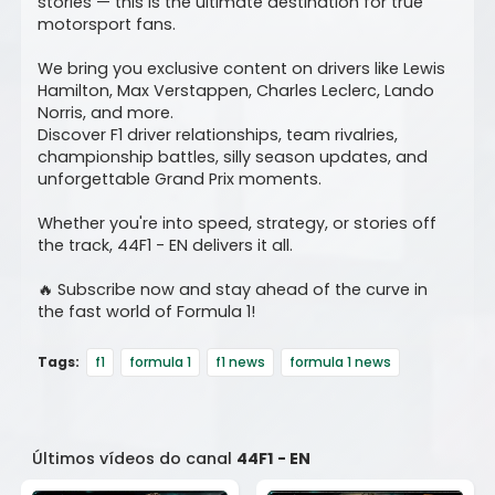
stories — this is the ultimate destination for true
motorsport fans.
We bring you exclusive content on drivers like Lewis
Hamilton, Max Verstappen, Charles Leclerc, Lando
Norris, and more.
Discover F1 driver relationships, team rivalries,
championship battles, silly season updates, and
unforgettable Grand Prix moments.
Whether you're into speed, strategy, or stories off
the track, 44F1 - EN delivers it all.
🔥 Subscribe now and stay ahead of the curve in
the fast world of Formula 1!
Tags:
f1
formula 1
f1 news
formula 1 news
Últimos vídeos do canal
44F1 - EN