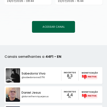
24/07/2026 - 08:44
22/07/2026 - 15:44
ACESSAR CANAL
Canais semelhantes a
44F1 - EN
INSCRITOS
Sabedoria Viva
MONETIZAÇÃO
8,3
@sabedoriaviva3716
MIL
INSCRITOS
Daniel Jesus
MONETIZAÇÃO
4,4
@danielhenriquejesus
MIL