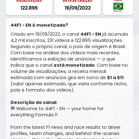
PAÍS
VISUALIZAÇÕES
DATA DE CRIAÇÃO
122.895
19/09/2022
BRASIL
44F1 - EN é monetizado?
Criado em 19/09/2022, o canal
44F1 - EN
já acumula
4,2 mil inscritos, 231 vídeos e 122.895 visualizações.
Segundo o próprio canal, o país de origem é Brasil.
Com base na análise dos vídeos mais recentes,
identificamos a exibição de anúncios — o que
indica que o canal
está monetizado
. Com base no
volume de visualizações, a receita mensal
estimada com anúncios gira em torno de
$1 a $11
(valor apenas estimado, que varia conforme nicho,
país e formato dos vídeos).
Descrição do canal:
🏁 Welcome to 44F1 - EN — your home for
everything Formula 1!
From the latest F1 news and race results to driver
profiles, team changes, and behind-the-scenes