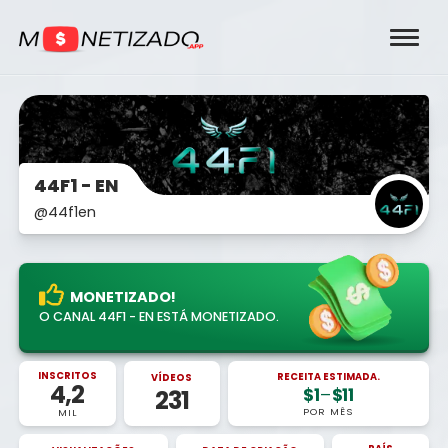
44F1 - EN
@44f1en
MONETIZADO!
O CANAL 44F1 - EN ESTÁ MONETIZADO.
INSCRITOS
RECEITA ESTIMADA.
VÍDEOS
4,2
$1
–
$11
231
POR MÊS
MIL