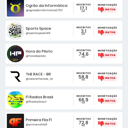
INSCRITOS
Ogrão da Informática
MONETIZAÇÃO
17,1
@ograodainformatica2723
MIL
INSCRITOS
Sports Space
MONETIZAÇÃO
3,1
@sportsspace1416
MIL
INSCRITOS
Hora do Piloto
MONETIZAÇÃO
74,6
@horadopiloto
MIL
INSCRITOS
THE RACE - BR
MONETIZAÇÃO
58,8
@wearetherace_br
MIL
INSCRITOS
F1 Radios Brasil
MONETIZAÇÃO
66,9
@f1radiosbrasil
MIL
INSCRITOS
Primeira Fila F1
MONETIZAÇÃO
72,8
@primeirafilaf1
MIL