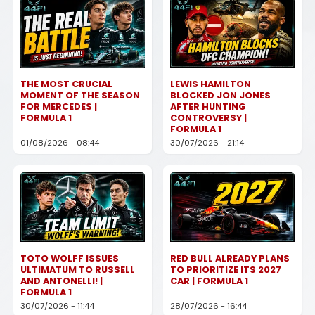
THE MOST CRUCIAL
LEWIS HAMILTON
MOMENT OF THE SEASON
BLOCKED JON JONES
FOR MERCEDES |
AFTER HUNTING
FORMULA 1
CONTROVERSY |
FORMULA 1
01/08/2026 - 08:44
30/07/2026 - 21:14
TOTO WOLFF ISSUES
RED BULL ALREADY PLANS
ULTIMATUM TO RUSSELL
TO PRIORITIZE ITS 2027
AND ANTONELLI! |
CAR | FORMULA 1
FORMULA 1
30/07/2026 - 11:44
28/07/2026 - 16:44