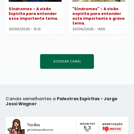
Síndromes - A visão
"Síndromes" - A visão
Espírita para entender
espírita para entender
esse importante tema.
este importante e grave
tema.
20/06/2026 - 15:12
20/06/2026 - 14:55
ACESSAR CANAL
Canais semelhantes a
Palestras Espíritas - Jorge
Jossi Wagner
INSCRITOS
Tia Bia
MONETIZAÇÃO
5,3
@tiabiaprofessora
MIL