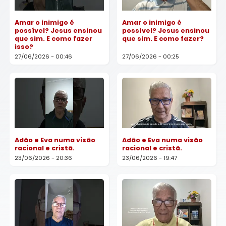
Amar o inimigo é
Amar o inimigo é
possível? Jesus ensinou
possível? Jesus ensinou
que sim. E como fazer
que sim. E como fazer?
isso?
27/06/2026 - 00:46
27/06/2026 - 00:25
Adão e Eva numa visão
Adão e Eva numa visão
racional e cristã.
racional e cristã.
23/06/2026 - 20:36
23/06/2026 - 19:47