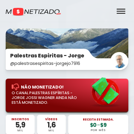
Palestras Espíritas - Jorge Jossi Wagner
@palestrasespiritas-jorgejo7916
NÃO MONETIZADO!
O CANAL PALESTRAS ESPÍRITAS -
JORGE JOSSI WAGNER AINDA NÃO
ESTÁ MONETIZADO.
INSCRITOS
VÍDEOS
RECEITA ESTIMADA.
5,9
1,6
$0
–
$9
POR MÊS
MIL
MIL