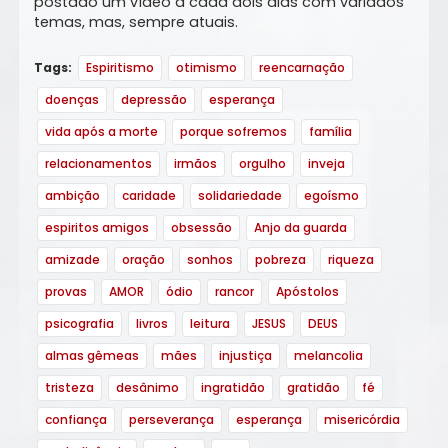
postado um vídeo a cada dois dias com variados
temas, mas, sempre atuais.
Tags:
Espiritismo
otimismo
reencarnação
doenças
depressão
esperança
vida após a morte
porque sofremos
família
relacionamentos
irmãos
orgulho
inveja
ambição
caridade
solidariedade
egoísmo
espiritos amigos
obsessão
Anjo da guarda
amizade
oração
sonhos
pobreza
riqueza
provas
AMOR
ódio
rancor
Apóstolos
psicografia
livros
leitura
JESUS
DEUS
almas gêmeas
mães
injustiça
melancolia
tristeza
desânimo
ingratidão
gratidão
fé
confiança
perseverança
esperança
misericórdia