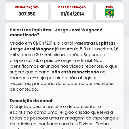
PAÍS
VISUALIZAÇÕES
DATA DE CRIAÇÃO
307.550
01/04/2014
BRASIL
Palestras Espíritas - Jorge Jossi Wagner é
monetizado?
Criado em 01/04/2014, o canal
Palestras Espíritas -
Jorge Jossi Wagner
já acumula 5,9 mil inscritos, 1,6
mil vídeos e 307.550 visualizações. Segundo o
próprio canal, o país de origem é Brasil. Não
identificamos anúncios nos vídeos recentes, o que
sugere que o canal
não está monetizado
no
momento — seja por ainda não atingir os
requisitos, por opção do criador ou por restrições
de conteúdo.
Descrição do canal:
O objetivo desse canal é o de apresentar o
espiritismo como uma religião cristão que leva a
todas as pessoas uma mensagem de esperança e
de otimismo, confiança nas Leis Divinas. Tenho