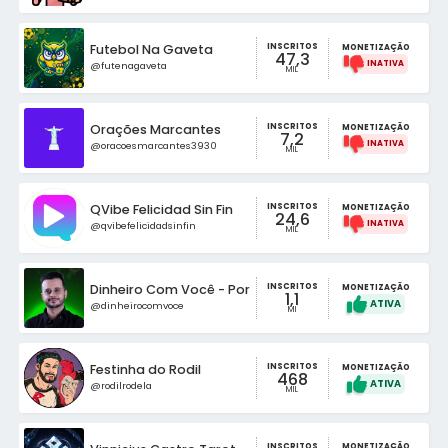
INSCRITOS
Futebol Na Gaveta
MONETIZAÇÃO
47,3
@futenagaveta
MIL
INSCRITOS
Orações Marcantes
MONETIZAÇÃO
7,2
@oracoesmarcantes3930
MIL
INSCRITOS
QVibe Felicidad Sin Fin
MONETIZAÇÃO
24,6
@qvibefelicidadsinfin
MIL
INSCRITOS
Dinheiro Com Você - Por William Ribeiro
MONETIZAÇÃO
1,1
@dinheirocomvoce
MI
INSCRITOS
Festinha do Rodil
MONETIZAÇÃO
468
@rodilrodela
MIL
INSCRITOS
MONETIZAÇÃO