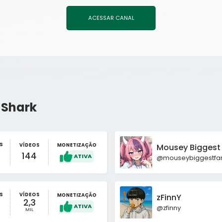
ACESSAR CANAL
Shark
S
VÍDEOS
MONETIZAÇÃO
Mousey Biggest
144
@mouseybiggestfa
S
VÍDEOS
MONETIZAÇÃO
zFinnY
2,3
@zfinny
MIL