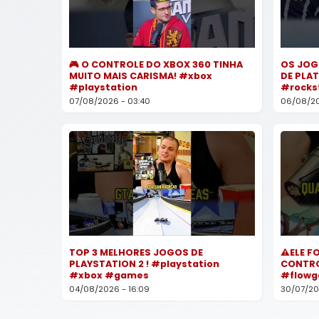
🎮 O CONTROLE DO XBOX 360 TINHA
OS JOG
MUITO MAIS CARISMA! #xbox
DE PLA
#playstation
#rocks
07/08/2026 - 03:40
06/08/202
TOP 3 MELHORES JOGOS DE
⚠️ELE F
PLAYSTATION 2 ! #playstation
CONTRO
#xbox #games
#flow
04/08/2026 - 16:09
30/07/20