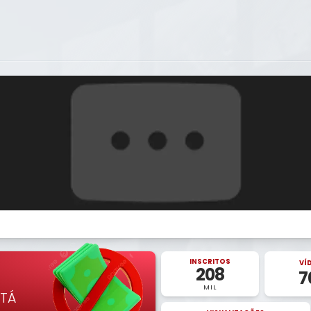
INSCRITOS
VÍ
208
7
MIL
STÁ