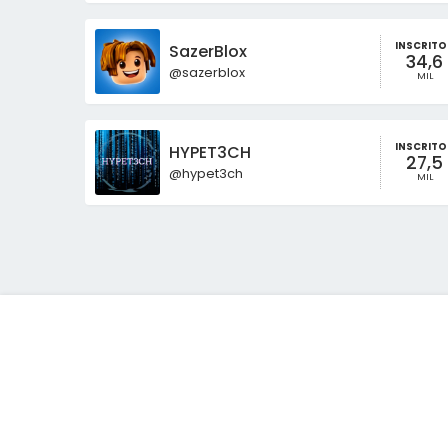
INSCRITO
SazerBlox
34,6
@sazerblox
MIL
INSCRITO
HYPET3CH
27,5
@hypet3ch
MIL