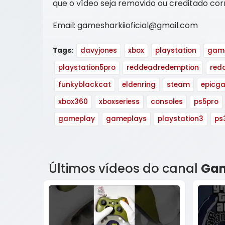
que o vídeo seja removido ou creditado c
Email: gamesharkiioficial@gmail.com
Tags:
davyjones
xbox
playstation
gam
playstation5pro
reddeadredemption
red
funkyblackcat
eldenring
steam
epicg
xbox360
xboxseriess
consoles
ps5pro
gameplay
gameplays
playstation3
ps
Últimos vídeos do canal
Gam