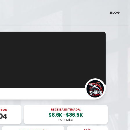
BLOG
RECEITA ESTIMADA.
DEOS
$8.6K
–
$86.5K
04
POR MÊS