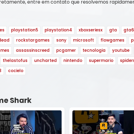
orretamente, entre em contato que resolvemos rapidamen
es
playstation5
playstation4
xboxseriesx
gta
gta6
dead
rockstargames
sony
microsoft
flowgames
p
ames
assassinscreed
pcgamer
tecnologia
youtube
thelastofus
uncharted
nintendo
supermario
spide
3
cocielo
e Shark