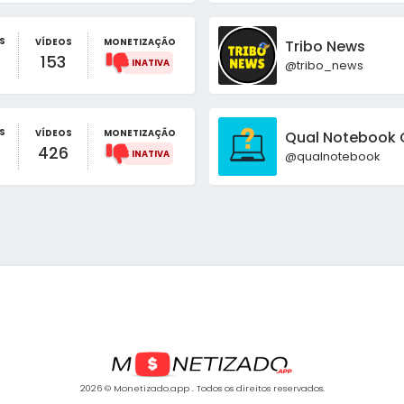
S
VÍDEOS
MONETIZAÇÃO
Tribo News
153
@tribo_news
S
VÍDEOS
MONETIZAÇÃO
Qual Notebook
426
@qualnotebook
2026 © Monetizado.app . Todos os direitos reservados.