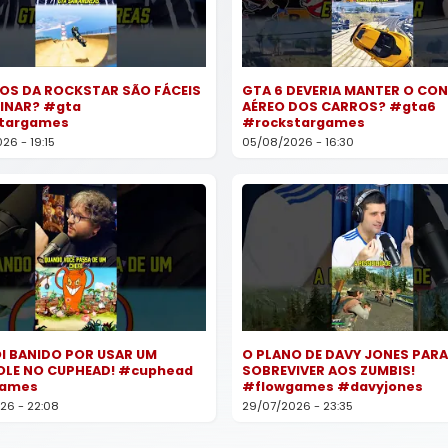
OS DA ROCKSTAR SÃO FÁCEIS
GTA 6 DEVERIA MANTER O CO
TINAR? #gta
AÉREO DOS CARROS? #gta6
targames
#rockstargames
6 - 19:15
05/08/2026 - 16:30
OI BANIDO POR USAR UM
O PLANO DE DAVY JONES PARA
LE NO CUPHEAD! #cuphead
SOBREVIVER AOS ZUMBIS!
games
#flowgames #davyjones
26 - 22:08
29/07/2026 - 23:35