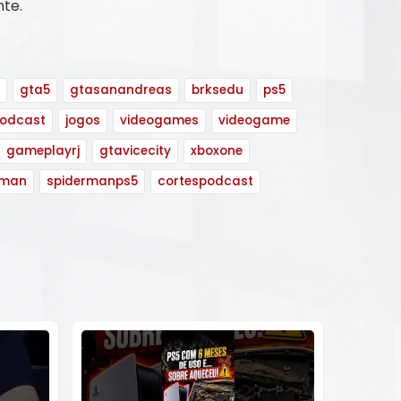
te.
gta5
gtasanandreas
brksedu
ps5
odcast
jogos
videogames
videogame
gameplayrj
gtavicecity
xboxone
rman
spidermanps5
cortespodcast