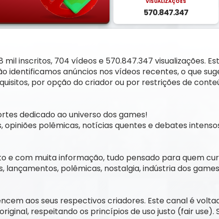
VISUALIZAÇÕES
570.847.347
mil inscritos, 704 vídeos e 570.847.347 visualizações. 
 Não identificamos anúncios nos vídeos recentes, o que su
uisitos, por opção do criador ou por restrições de conte
rtes dedicado ao universo dos games!
opiniões polêmicas, notícias quentes e debates intensos
nto e com muita informação, tudo pensado para quem cur
 lançamentos, polêmicas, nostalgia, indústria dos games
tencem aos seus respectivos criadores. Este canal é volta
inal, respeitando os princípios de uso justo (fair use).