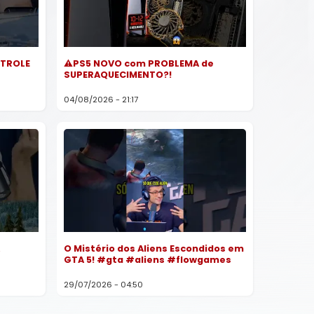
NTROLE
⚠️PS5 NOVO com PROBLEMA de
SUPERAQUECIMENTO?!
04/08/2026 - 21:17
O Mistério dos Aliens Escondidos em
GTA 5! #gta #aliens #flowgames
29/07/2026 - 04:50