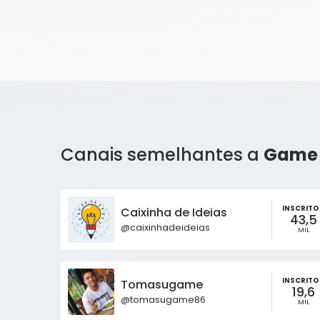
Canais semelhantes a
Game 
INSCRITO
Caixinha de Ideias
43,5
@caixinhadeideias
MIL
INSCRITO
Tomasugame
19,6
@tomasugame86
MIL