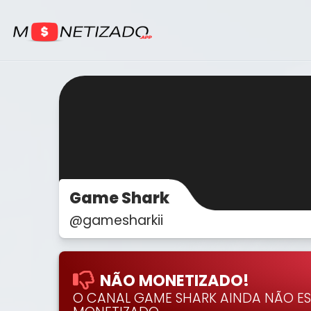
Game Shark
@gamesharkii
NÃO MONETIZADO!
O CANAL GAME SHARK AINDA NÃO E