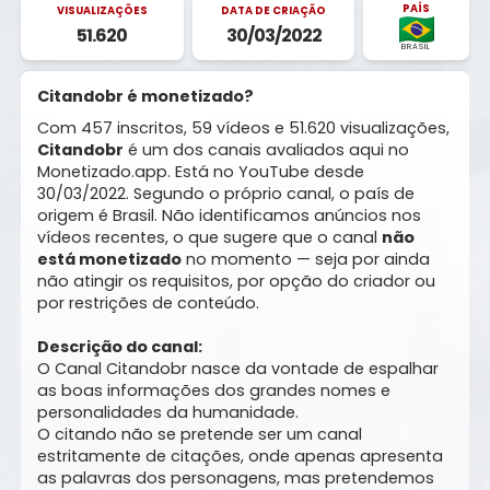
PAÍS
VISUALIZAÇÕES
DATA DE CRIAÇÃO
51.620
30/03/2022
BRASIL
Citandobr é monetizado?
Com 457 inscritos, 59 vídeos e 51.620 visualizações,
Citandobr
é um dos canais avaliados aqui no
Monetizado.app. Está no YouTube desde
30/03/2022. Segundo o próprio canal, o país de
origem é Brasil. Não identificamos anúncios nos
vídeos recentes, o que sugere que o canal
não
está monetizado
no momento — seja por ainda
não atingir os requisitos, por opção do criador ou
por restrições de conteúdo.
Descrição do canal:
O Canal Citandobr nasce da vontade de espalhar
as boas informações dos grandes nomes e
personalidades da humanidade.
O citando não se pretende ser um canal
estritamente de citações, onde apenas apresenta
as palavras dos personagens, mas pretendemos