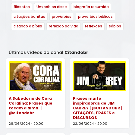
filósofos
Um sábios disse
biografia resumida
citações bonitas
provérbios
provérbios bíblicos
citando a bíblia
reflexão da vida
reflexões
sábios
Últimos vídeos do canal
Citandobr
A Sabedoria de Cora
Frases muito
Coralina: Frases que
inspiradoras de JIM
tocam a alma. |
CARREY | @CITANDOBR |
@citandobr
CITAÇÕES, FRASES e
DISCURSOS
26/06/2024 - 20:00
22/06/2024 - 20:00