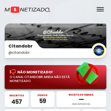
Citandobr
@citandobr
NÃO MONETIZADO!
O CANAL CITANDOBR AINDA NÃO ESTÁ
MONETIZADO.
RECEITA ESTIMADA.
VÍDEOS
INSCRITOS
—
59
457
INDISPONÍVEL