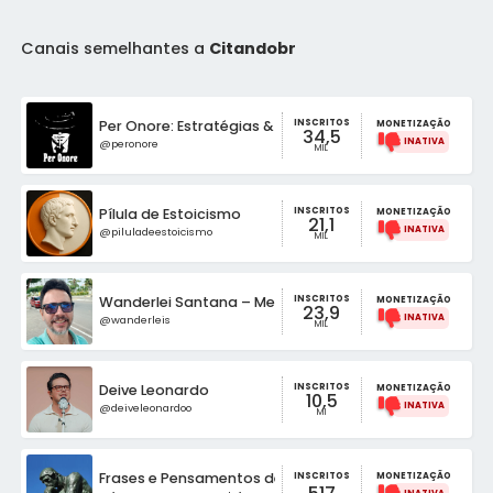
Canais semelhantes a
Citandobr
INSCRITOS
Per Onore: Estratégias & Poder
MONETIZAÇÃO
34,5
@peronore
MIL
INSCRITOS
Pílula de Estoicismo
MONETIZAÇÃO
21,1
@piluladeestoicismo
MIL
INSCRITOS
Wanderlei Santana – Mensagens de Fé e Gratidão
MONETIZAÇÃO
23,9
@wanderleis
MIL
INSCRITOS
Deive Leonardo
MONETIZAÇÃO
10,5
@deiveleonardoo
MI
Frases e Pensamentos de Famosos
INSCRITOS
MONETIZAÇÃO