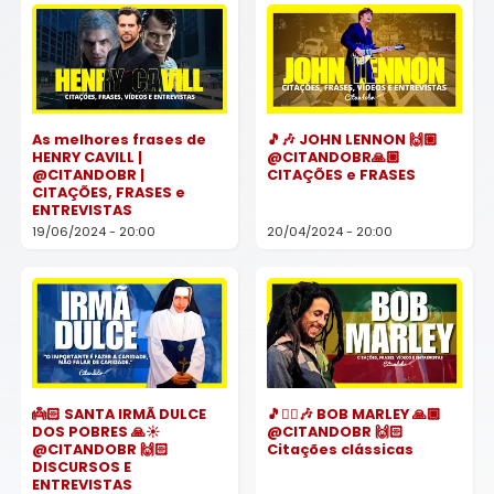
As melhores frases de
🎵🎶 JOHN LENNON 🙌🏼
HENRY CAVILL |
@CITANDOBR🙏🏼
@CITANDOBR |
CITAÇÕES e FRASES
CITAÇÕES, FRASES e
ENTREVISTAS
19/06/2024 - 20:00
20/04/2024 - 20:00
👼🏻 SANTA IRMÃ DULCE
🎵✌🏿🎶 BOB MARLEY 🙏🏿
DOS POBRES 🙏☀️
@CITANDOBR 🙌🏻
@CITANDOBR 🙌🏻
Citações clássicas
DISCURSOS E
ENTREVISTAS