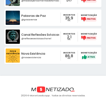
517
@frasesepensamentosdefamosos
INSCRITOS
Palavras de Paz
MONETIZAÇÃO
35,9
@gracavence
MIL
INSCRITOS
Canal Reflexões Estoicas
MONETIZAÇÃO
2,1
@reflexoesestoicaschanel
MIL
INSCRITOS
Nova Existência
MONETIZAÇÃO
86,8
@novaexistencia
MIL
2026 © Monetizado.app . Todos os direitos reservados.