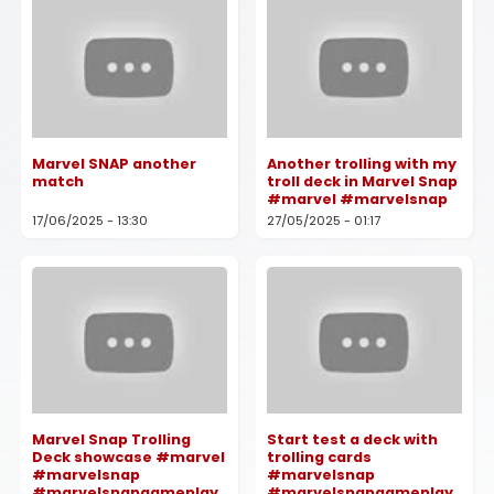
Marvel SNAP another
Another trolling with my
match
troll deck in Marvel Snap
#marvel #marvelsnap
17/06/2025 - 13:30
27/05/2025 - 01:17
Marvel Snap Trolling
Start test a deck with
Deck showcase #marvel
trolling cards
#marvelsnap
#marvelsnap
#marvelsnapgameplay
#marvelsnapgameplay