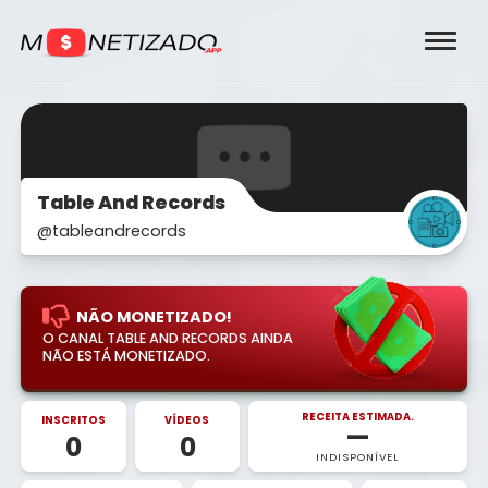
Table And Records
@tableandrecords
NÃO MONETIZADO!
O CANAL TABLE AND RECORDS AINDA
NÃO ESTÁ MONETIZADO.
RECEITA ESTIMADA.
INSCRITOS
VÍDEOS
—
0
0
INDISPONÍVEL