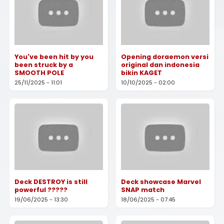
You've been hit by you
Opening doraemon versi
been struck by a
original dan indonesia
SMOOTH POLE
bikin KAGET
25/11/2025 - 11:01
10/10/2025 - 02:00
Deck DESTROY is still
Deck showcase Marvel
powerful ?????
SNAP match
19/06/2025 - 13:30
18/06/2025 - 07:45