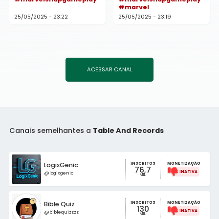
#marvel
25/05/2025 - 23:22
25/05/2025 - 23:19
ACESSAR CANAL
Canais semelhantes a
Table And Records
INSCRITOS
LogixGenic
MONETIZAÇÃO
76,7
@logixgenic
MIL
INSCRITOS
Bible Quiz
MONETIZAÇÃO
130
@biblequizzzz
MIL