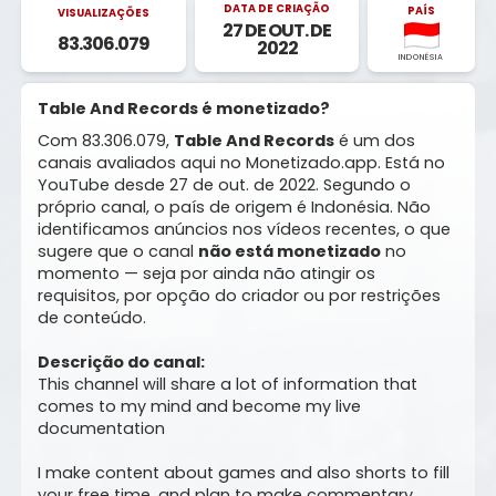
DATA DE CRIAÇÃO
PAÍS
VISUALIZAÇÕES
27 DE OUT. DE
83.306.079
2022
INDONÉSIA
Table And Records é monetizado?
Com 83.306.079,
Table And Records
é um dos
canais avaliados aqui no Monetizado.app. Está no
YouTube desde 27 de out. de 2022. Segundo o
próprio canal, o país de origem é Indonésia. Não
identificamos anúncios nos vídeos recentes, o que
sugere que o canal
não está monetizado
no
momento — seja por ainda não atingir os
requisitos, por opção do criador ou por restrições
de conteúdo.
Descrição do canal:
This channel will share a lot of information that
comes to my mind and become my live
documentation
I make content about games and also shorts to fill
your free time, and plan to make commentary