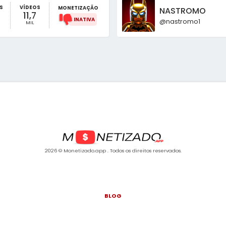
S
VÍDEOS
MONETIZAÇÃO
NASTROMO
11,7
@nastromo1
MIL
2026 © Monetizado.app . Todos os direitos reservados.
BLOG