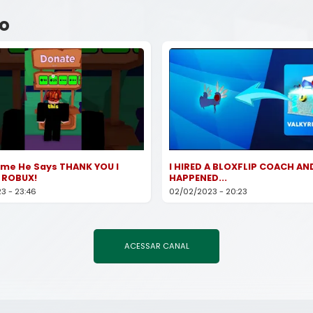
o
ime He Says THANK YOU I
I HIRED A BLOXFLIP COACH AN
 ROBUX!
HAPPENED...
3 - 23:46
02/02/2023 - 20:23
ACESSAR CANAL