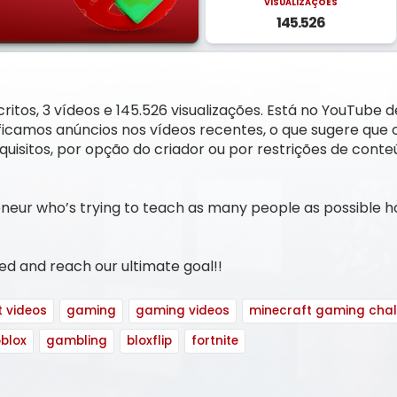
VISUALIZAÇÕES
145.526
ritos, 3 vídeos e 145.526 visualizações. Está no YouTube 
ificamos anúncios nos vídeos recentes, o que sugere que 
uisitos, por opção do criador ou por restrições de conte
neur who’s trying to teach as many people as possible h
ed and reach our ultimate goal!!
 videos
gaming
gaming videos
minecraft gaming chal
oblox
gambling
bloxflip
fortnite