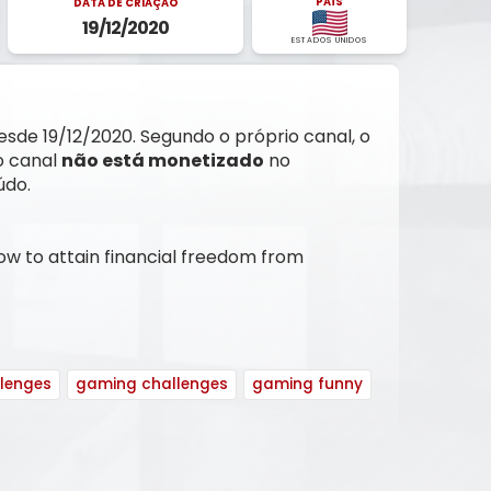
PAÍS
DATA DE CRIAÇÃO
19/12/2020
ESTADOS UNIDOS
desde 19/12/2020. Segundo o próprio canal, o
o canal
não está monetizado
no
údo.
ow to attain financial freedom from
lenges
gaming challenges
gaming funny