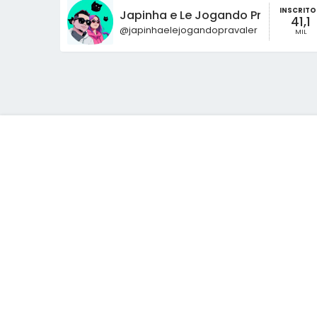
INSCRITO
Japinha e Le Jogando Pra Valer
41,1
@japinhaelejogandopravaler
MIL