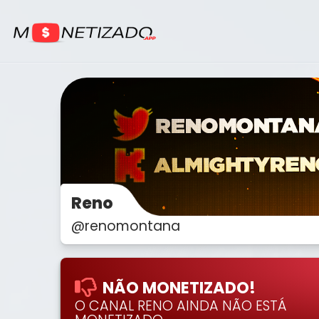
Reno
@renomontana
NÃO MONETIZADO!
O CANAL RENO AINDA NÃO ESTÁ