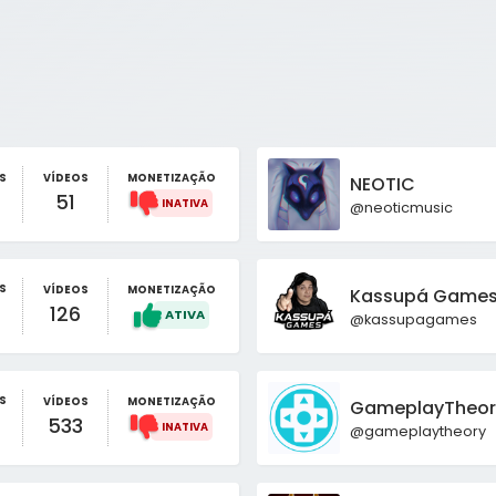
S
VÍDEOS
MONETIZAÇÃO
NEOTIC
51
@neoticmusic
S
VÍDEOS
MONETIZAÇÃO
Kassupá Game
126
@kassupagames
S
VÍDEOS
MONETIZAÇÃO
GameplayTheor
533
@gameplaytheory