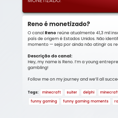
MONETIZADO.
Reno é monetizado?
O canal
Reno
reúne atualmente 41,3 mil insc
país de origem é Estados Unidos. Não ident
momento — seja por ainda não atingir os req
Descrição do canal:
Hey, my name is Reno. I’m a young entrepre
gambling!
Follow me on my journey and we’ll all succe
Tags:
minecraft
suiter
delphi
minecraft
funny gaming
funny gaming moments
r