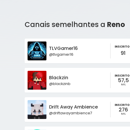
Canais semelhantes a
Reno
INSCRITO
TLVGamer16
91
@tlvgamer16
INSCRITO
Blackzin
57,5
@blackzinb
MIL
INSCRITO
Drift Away Ambience
276
@driftawayambience7
MIL