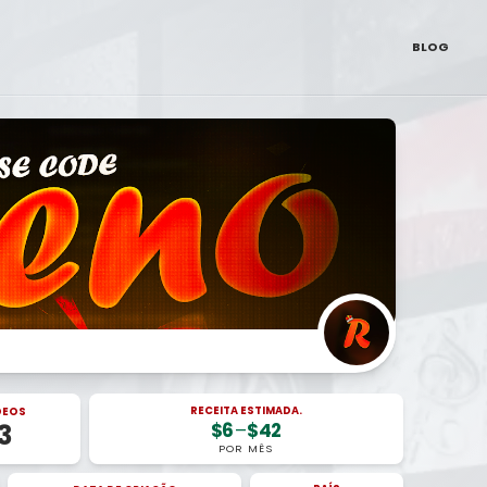
BLOG
RECEITA ESTIMADA.
DEOS
$6
–
$42
3
POR MÊS