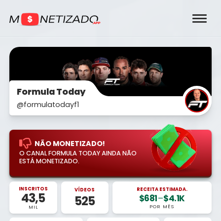
Formula Today
@formulatodayf1
NÃO MONETIZADO!
O CANAL FORMULA TODAY AINDA NÃO
ESTÁ MONETIZADO.
INSCRITOS
RECEITA ESTIMADA.
VÍDEOS
43,5
$681
–
$4.1K
525
POR MÊS
MIL