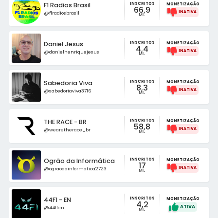
INSCRITOS
F1 Radios Brasil
MONETIZAÇÃO
66,9
@f1radiosbrasil
MIL
INSCRITOS
Daniel Jesus
MONETIZAÇÃO
4,4
@danielhenriquejesus
MIL
INSCRITOS
Sabedoria Viva
MONETIZAÇÃO
8,3
@sabedoriaviva3716
MIL
INSCRITOS
THE RACE - BR
MONETIZAÇÃO
58,8
@wearetherace_br
MIL
INSCRITOS
Ogrão da Informática
MONETIZAÇÃO
17
@ograodainformatica2723
MIL
INSCRITOS
44F1 - EN
MONETIZAÇÃO
4,2
@44f1en
MIL