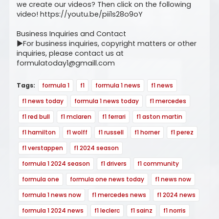
we create our videos? Then click on the following
video! https://youtu.be/pii1s28o9oY
Business Inquiries and Contact
▶For business inquiries, copyright matters or other
inquiries, please contact us at
formulatoday1@gmaill.com
Tags:
formula 1
f1
formula 1 news
f1 news
f1 news today
formula 1 news today
f1 mercedes
f1 red bull
f1 mclaren
f1 ferrari
f1 aston martin
f1 hamilton
f1 wolff
f1 russell
f1 horner
f1 perez
f1 verstappen
f1 2024 season
formula 1 2024 season
f1 drivers
f1 community
formula one
formula one news today
f1 news now
formula 1 news now
f1 mercedes news
f1 2024 news
formula 1 2024 news
f1 leclerc
f1 sainz
f1 norris