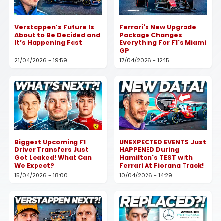
Verstappen’s Future Is
Ferrari's New Upgrade
About to Be Decided and
Package Changes
It’s Happening Fast
Everything For F1's Miami
GP
21/04/2026 - 19:59
17/04/2026 - 12:15
Biggest Upcoming F1
UNEXPECTED EVENTS Just
Driver Transfers Just
HAPPENED During
Got Leaked! What Can
Hamilton's TEST with
We Expect?
Ferrari At Fiorana Track!
15/04/2026 - 18:00
10/04/2026 - 14:29