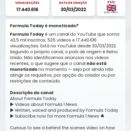
PAÍS
VISUALIZAÇÕES
DATA DE CRIAÇÃO
17.440.616
30/03/2022
REINO UNIDO
Formula Today é monetizado?
Formula Today
é um canal do YouTube que soma
43,5 mil inscritos, 525 vídeos e 17.440.616
visualizações. Está no YouTube desde 30/03/2022.
Segundo o próprio canal, o país de origem é Reino
Unido. Não identificamos anúncios nos vídeos
recentes, o que sugere que o canal
não está
monetizado
no momento — seja por ainda não
atingir os requisitos, por opção do criador ou por
restrições de conteúdo.
Descrição do canal:
About Formula Today
▶ Videos about Formula 1 News
▶ Written, voiced and produced by Formula Today
▶ Subscribe now for more Formula 1 News 🔔
Curious to see a behind the scenes video on how