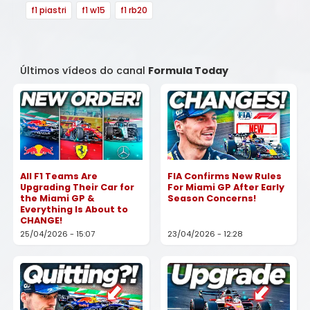
f1 piastri
f1 w15
f1 rb20
Últimos vídeos do canal
Formula Today
All F1 Teams Are
FIA Confirms New Rules
Upgrading Their Car for
For Miami GP After Early
the Miami GP &
Season Concerns!
Everything Is About to
CHANGE!
25/04/2026 - 15:07
23/04/2026 - 12:28