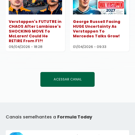
Verstappen's FUTUTRE in
George Russell Facing
CHAOS After Lambiase's
HUGE Uncertainty As
SHOCKING MOVE To
Verstappen To
McLaren! Could He
Mercedes Talks Grow!
RETIRE From F1?!
09/04/2026 - 18:28
01/04/2026 - 09:33
ACESSAR CANAL
Canais semelhantes a
Formula Today