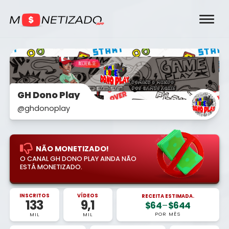
GH Dono Play
@ghdonoplay
NÃO MONETIZADO!
O CANAL GH DONO PLAY AINDA NÃO
ESTÁ MONETIZADO.
INSCRITOS
VÍDEOS
RECEITA ESTIMADA.
133
9,1
$64
–
$644
POR MÊS
MIL
MIL