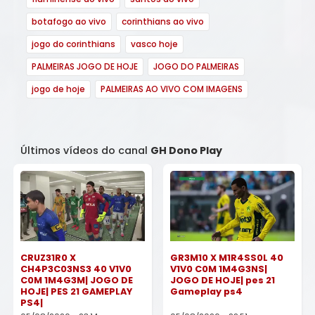
botafogo ao vivo
corinthians ao vivo
jogo do corinthians
vasco hoje
PALMEIRAS JOGO DE HOJE
JOGO DO PALMEIRAS
jogo de hoje
PALMEIRAS AO VIVO COM IMAGENS
Últimos vídeos do canal
GH Dono Play
CRUZ31R0 X
GR3M10 X M1R4SS0L 40
CH4P3C03NS3 40 V1V0
V1V0 C0M 1M4G3NS|
C0M 1M4G3M| JOGO DE
JOGO DE HOJE| pes 21
HOJE| PES 21 GAMEPLAY
Gameplay ps4
PS4|