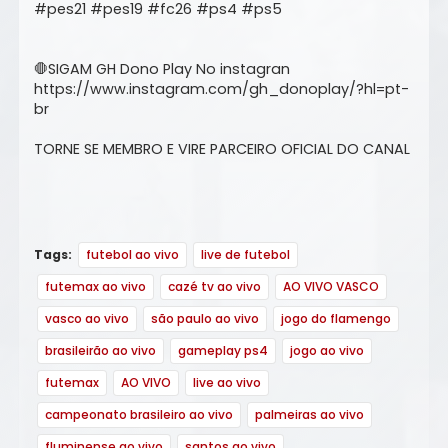
#pes21 #pes19 #fc26 #ps4 #ps5
🛑SIGAM GH Dono Play No instagran
https://www.instagram.com/gh_donoplay/?hl=pt-
br
TORNE SE MEMBRO E VIRE PARCEIRO OFICIAL DO CANAL
Tags:
futebol ao vivo
live de futebol
futemax ao vivo
cazé tv ao vivo
AO VIVO VASCO
vasco ao vivo
são paulo ao vivo
jogo do flamengo
brasileirão ao vivo
gameplay ps4
jogo ao vivo
futemax
AO VIVO
live ao vivo
campeonato brasileiro ao vivo
palmeiras ao vivo
fluminense ao vivo
santos ao vivo