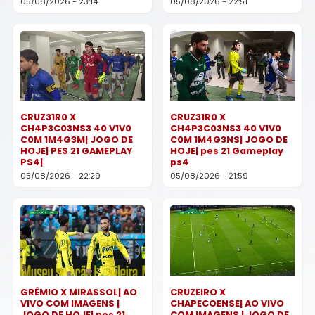
05/08/2026 - 23:14
05/08/2026 - 22:51
CRUZ31R0 X
CRUZ31R0 X
CH4P3C03NS3 40 V1V0
CH4P3C03NS3 40 V1V0
C0M 1M4G3M| JOGO DE
C0M 1M4G3NS| JOGO DE
HOJE| PES 21 GAMEPLAY
HOJE| pes 21 Gameplay
PS4|
ps4
05/08/2026 - 22:29
05/08/2026 - 21:59
GRÊMIO X MIRASSOL| AO
CRUZEIRO X
VIVO COM IMAGENS |
CHAPECOENSE| AO VIVO
JOGO DE HOJE| pes 21
COM IMAGENS | JOGO DE