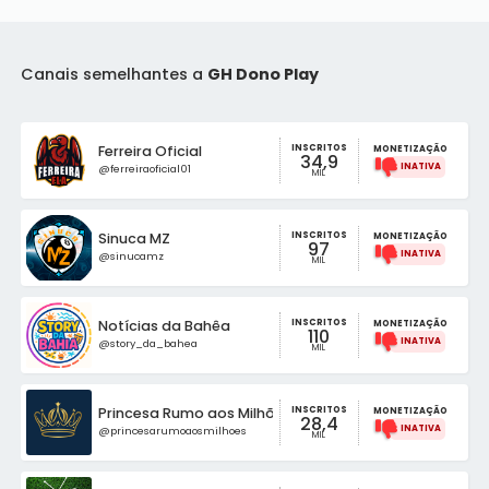
Canais semelhantes a
GH Dono Play
INSCRITOS
Ferreira Oficial
MONETIZAÇÃO
34,9
@ferreiraoficial01
MIL
INSCRITOS
Sinuca MZ
MONETIZAÇÃO
97
@sinucamz
MIL
INSCRITOS
Notícias da Bahêa
MONETIZAÇÃO
110
@story_da_bahea
MIL
INSCRITOS
Princesa Rumo aos Milhões
MONETIZAÇÃO
28,4
@princesarumoaosmilhoes
MIL