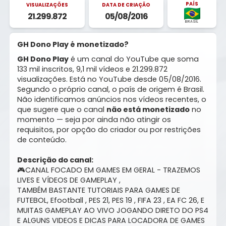
PAÍS
VISUALIZAÇÕES
DATA DE CRIAÇÃO
21.299.872
05/08/2016
BRASIL
GH Dono Play é monetizado?
GH Dono Play
é um canal do YouTube que soma
133 mil inscritos, 9,1 mil vídeos e 21.299.872
visualizações. Está no YouTube desde 05/08/2016.
Segundo o próprio canal, o país de origem é Brasil.
Não identificamos anúncios nos vídeos recentes, o
que sugere que o canal
não está monetizado
no
momento — seja por ainda não atingir os
requisitos, por opção do criador ou por restrições
de conteúdo.
Descrição do canal:
🎮CANAL FOCADO EM GAMES EM GERAL - TRAZEMOS
LIVES E VÍDEOS DE GAMEPLAY ,
TAMBÉM BASTANTE TUTORIAIS PARA GAMES DE
FUTEBOL, Efootball , PES 21, PES 19 , FIFA 23 , EA FC 26, E
MUITAS GAMEPLAY AO VIVO JOGANDO DIRETO DO PS4
E ALGUNS VIDEOS E DICAS PARA LOCADORA DE GAMES