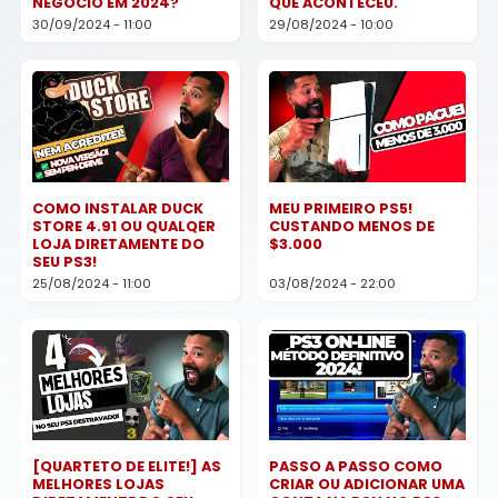
NEGÓCIO EM 2024?
QUE ACONTECEU.
30/09/2024 - 11:00
29/08/2024 - 10:00
COMO INSTALAR DUCK
MEU PRIMEIRO PS5!
STORE 4.91 OU QUALQER
CUSTANDO MENOS DE
LOJA DIRETAMENTE DO
$3.000
SEU PS3!
25/08/2024 - 11:00
03/08/2024 - 22:00
[QUARTETO DE ELITE!] AS
PASSO A PASSO COMO
MELHORES LOJAS
CRIAR OU ADICIONAR UMA