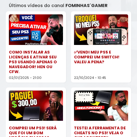
Últimos vídeos do canal
FOMINHAS´GAMER
COMO INSTALAR AS
✅️VENDI MEU PS5 E
LICENÇAS E ATIVAR SEU
COMPREI UM SWITCH!
PS3 USANDO APENAS O
VALEU A PENA?
NAVEGADOR! HEN OU
CFW.
02/01/2025 - 21:00
22/10/2024 - 10:45
COMPREI UM PS3! SERÁ
TESTEI A FERRAMENTA DE
QUE FOI UM BOM
CHEATS NO PS3! VEJA O